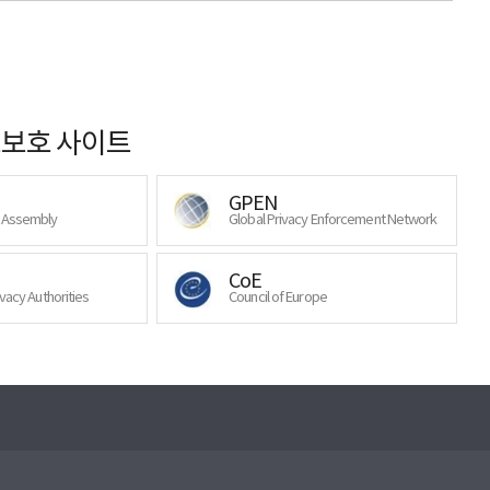
보호 사이트
GPEN
y Assembly
Global Privacy Enforcement Network
CoE
ivacy Authorities
Council of Europe