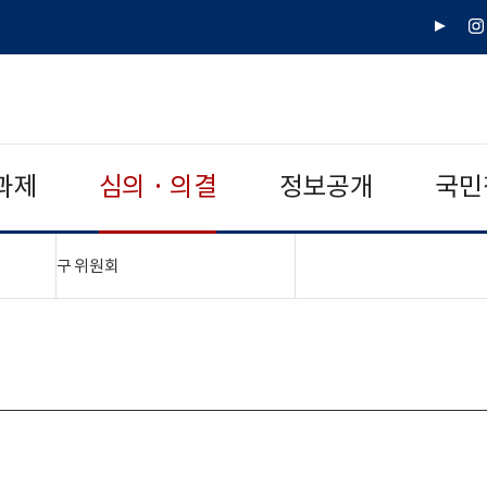
유
인
튜
스
브
타
그
램
과제
심의 · 의결
정보공개
국민
"접기,펼치기"
구 위원회