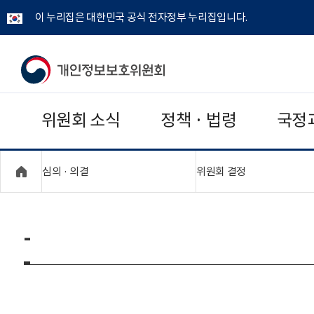
이 누리집은 대한민국 공식 전자정부 누리집입니다.
개
인
위원회 소식
정책 · 법령
국정
정
보
"접기,펼치기"
"접기,펼치기"
심의 · 의결
위원회 결정
보
호
-
위
원