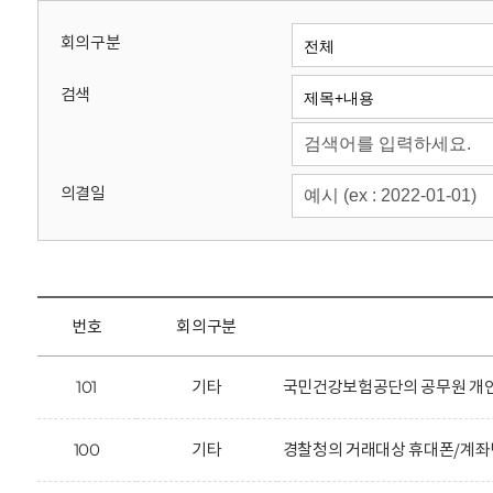
회
회의구분
검색
의결일
번호
회의구분
101
기타
국민건강보험공단의 공무원 개인
100
기타
경찰청의 거래대상 휴대폰/계좌번