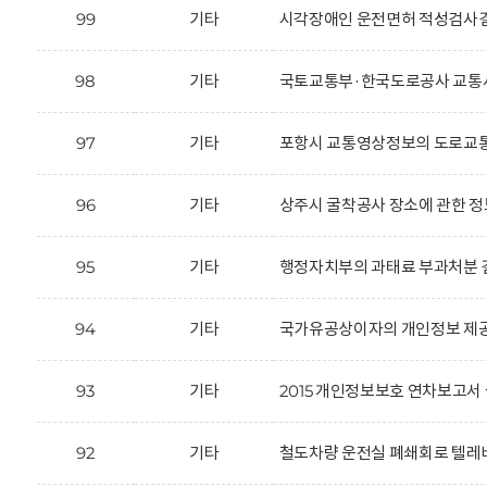
99
기타
시각장애인 운전면허 적성검사결
98
기타
국토교통부·한국도로공사 교통사
97
기타
포항시 교통영상정보의 도로교통
96
기타
상주시 굴착공사 장소에 관한 정
95
기타
행정자치부의 과태료 부과처분 결
94
기타
국가유공상이자의 개인정보 제공
93
기타
2015 개인정보보호 연차보고서 
92
기타
철도차량 운전실 폐쇄회로 텔레비