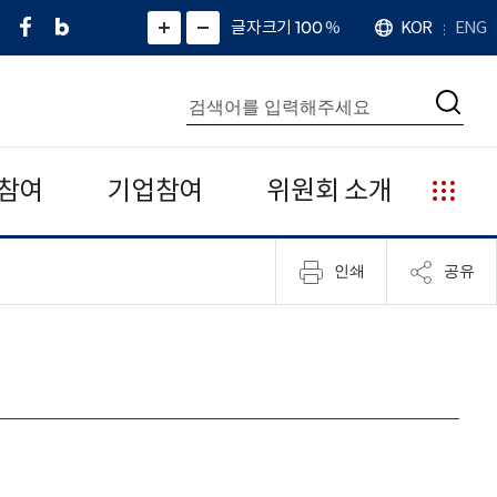
페
네
X
확
글자크기 100
%
KOR
ENG
언
화
화
이
이
(
대
어
면
면
스
버
트
수
확
축
북
블
위
대
통
소
치
검
로
터
합
색
그
)
검
색
참여
기업참여
위원회 소개
누
리
집
인쇄
공유
안
내