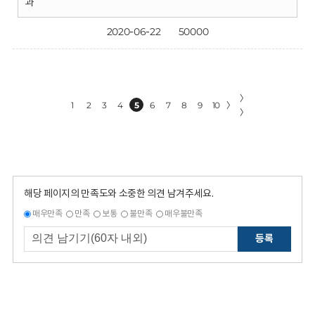
과
2020-06-22
50000
〉
1
2
3
4
5
6
7
8
9
10
〉
〉
해당 페이지의 만족도와 소중한 의견 남겨주세요.
매우만족
만족
보통
불만족
매우불만족
등록