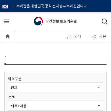
이 누리집은 대한민국 공식 전자정부 누리집입니다.
개
메
검
뉴
색
인
열
인쇄
공유
기
정
보
-
보
호
회의구분
위
검색
원