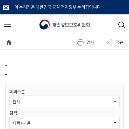
이 누리집은 대한민국 공식 전자정부 누리집입니다.
개
메
검
뉴
색
인
열
인쇄
공유
기
정
보
-
보
호
회의구분
위
검색
원