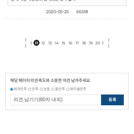
2020-05-25
66518
〈
〉
〈
11
12
13
14
15
16
17
18
19
20
〉
〈
〉
해당 페이지의 만족도와 소중한 의견 남겨주세요.
매우만족
만족
보통
불만족
매우불만족
등록