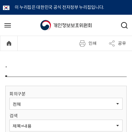
이 누리집은 대한민국 공식 전자정부 누리집입니다.
개
메
검
뉴
색
인
열
인쇄
공유
기
정
보
-
보
호
회의구분
위
검색
원