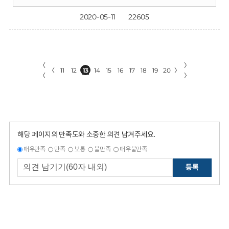
2020-05-11
22605
〈
〉
〈
11
12
13
14
15
16
17
18
19
20
〉
〈
〉
해당 페이지의 만족도와 소중한 의견 남겨주세요.
매우만족
만족
보통
불만족
매우불만족
등록