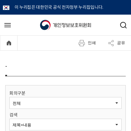
이 누리집은 대한민국 공식 전자정부 누리집입니다.
개
메
검
뉴
색
인
열
인쇄
공유
기
정
보
-
보
호
회의구분
위
검색
원