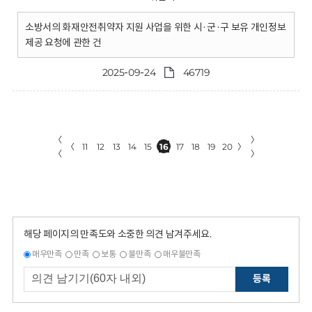
소방서의 화재안전취약자 지원 사업을 위한 시·군·구 보유 개인정보
제공 요청에 관한 건
2025-09-24
46719
〈
〉
〈
11
12
13
14
15
16
17
18
19
20
〉
〈
〉
해당 페이지의 만족도와 소중한 의견 남겨주세요.
매우만족
만족
보통
불만족
매우불만족
등록