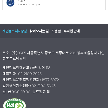
CoE
Council of Europe
개인정보처리방침
찾아오시는 길
도움말
누리집 안내
주소 : (우)03171 서울특별시 종로구 세종대로 209 정부서울청사 개인
정보보호위원회
개인정보침해신고 : 국번없이 118
대표전화 : 02-2100-3025
개인정보분쟁조정위원회 : 1833-6972
법령해석지원센터 : 02-2100-3043
월~금 9:00~18:00, 공휴일 제외