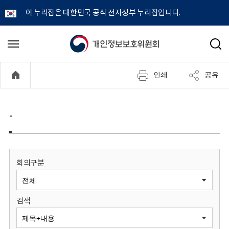
이 누리집은 대한민국 공식 전자정부 누리집입니다.
개
메
검
뉴
색
인
열
인쇄
공유
기
정
보
-
보
호
회의구분
위
검색
원