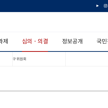
유
인
튜
스
브
타
그
램
과제
심의 · 의결
정보공개
국민
"접기,펼치기"
구 위원회