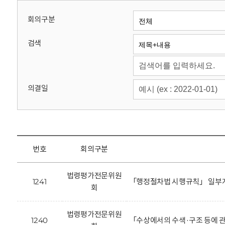
회
회의구분
검색
의결일
번호
회의구분
법령평가전문위원
1241
「행정절차법 시행규칙」 일부개
회
법령평가전문위원
1240
「수상에서의 수색·구조 등에 