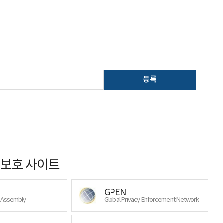
등록
보호 사이트
GPEN
y Assembly
Global Privacy Enforcement Network