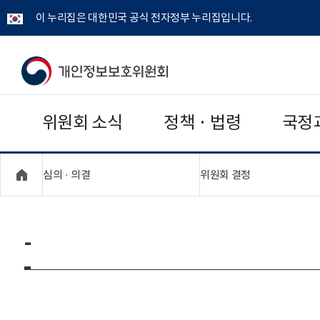
이 누리집은 대한민국 공식 전자정부 누리집입니다.
개
인
위원회 소식
정책 · 법령
국정
정
보
"접기,펼치기"
"접기,펼치기"
심의 · 의결
위원회 결정
보
호
-
위
원