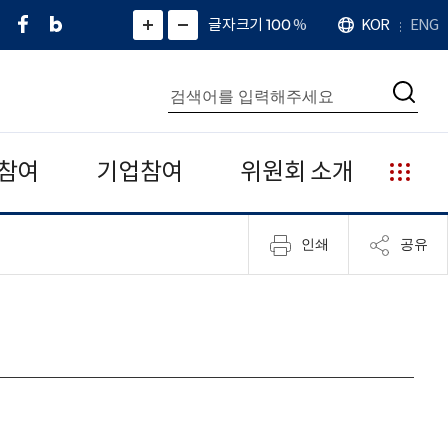
페
네
X
확
글자크기 100
%
KOR
ENG
언
화
화
이
이
(
대
어
면
면
스
버
트
수
확
축
북
블
위
대
통
소
치
검
로
터
합
색
그
)
검
색
참여
기업참여
위원회 소개
누
리
집
인쇄
공유
안
내