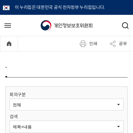
이 누리집은 대한민국 공식 전자정부 누리집입니다.
개
메
검
뉴
색
인
열
인쇄
공유
기
정
보
-
보
호
회의구분
위
검색
원