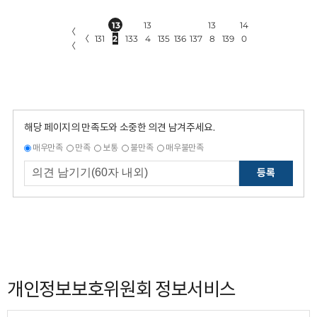
13
13
13
14
〈
〈
131
2
133
4
135
136
137
8
139
0
〈
해당 페이지의 만족도와 소중한 의견 남겨주세요.
매우만족
만족
보통
불만족
매우불만족
등록
개인정보보호위원회 정보서비스