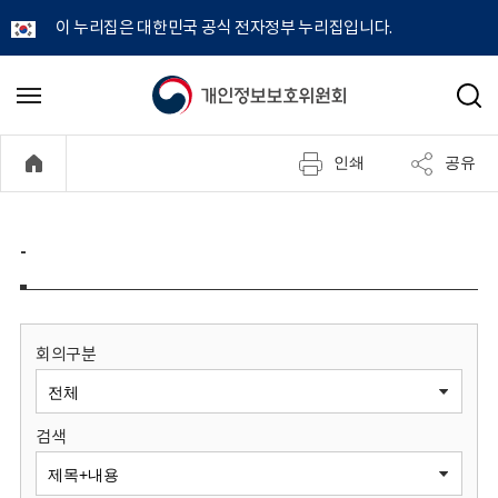
이 누리집은 대한민국 공식 전자정부 누리집입니다.
개
메
검
뉴
색
인
열
인쇄
공유
기
정
보
-
보
호
회의구분
위
검색
원