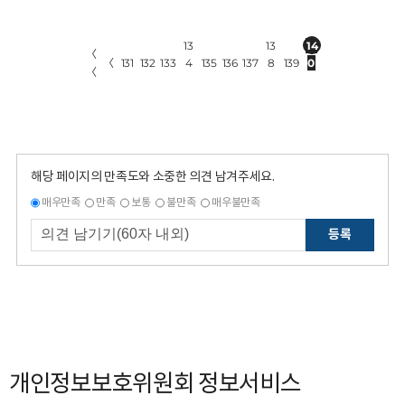
13
13
14
〈
〈
131
132
133
4
135
136
137
8
139
0
〈
해당 페이지의 만족도와 소중한 의견 남겨주세요.
매우만족
만족
보통
불만족
매우불만족
등록
개인정보보호위원회 정보서비스