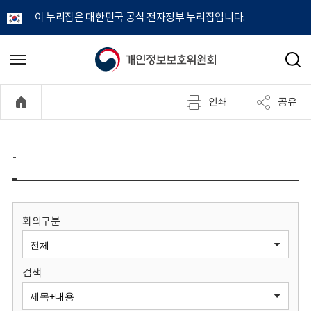
이 누리집은 대한민국 공식 전자정부 누리집입니다.
개
메
검
뉴
색
인
열
인쇄
공유
기
정
보
-
보
호
회의구분
위
검색
원