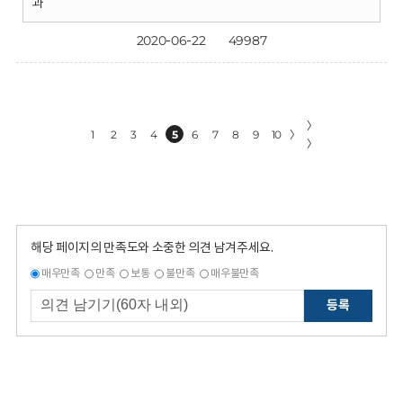
과
2020-06-22
49987
〉
1
2
3
4
5
6
7
8
9
10
〉
〉
해당 페이지의 만족도와 소중한 의견 남겨주세요.
매우만족
만족
보통
불만족
매우불만족
등록