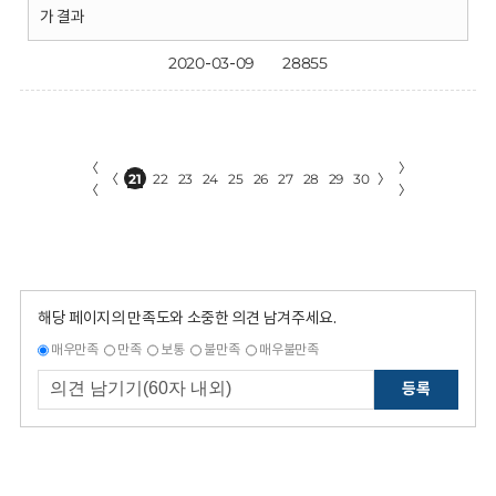
가 결과
2020-03-09
28855
〈
〉
〈
21
22
23
24
25
26
27
28
29
30
〉
〈
〉
해당 페이지의 만족도와 소중한 의견 남겨주세요.
매우만족
만족
보통
불만족
매우불만족
등록