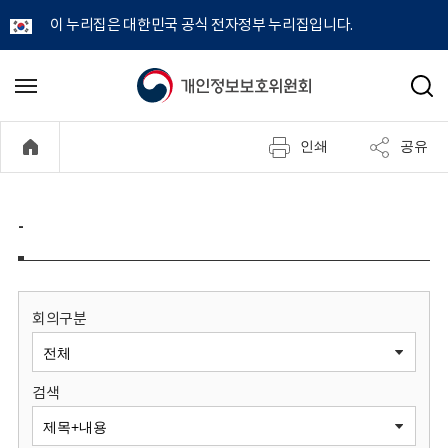
이 누리집은 대한민국 공식 전자정부 누리집입니다.
개
메
검
뉴
색
인
열
인쇄
공유
기
정
보
-
보
호
회의구분
위
검색
원