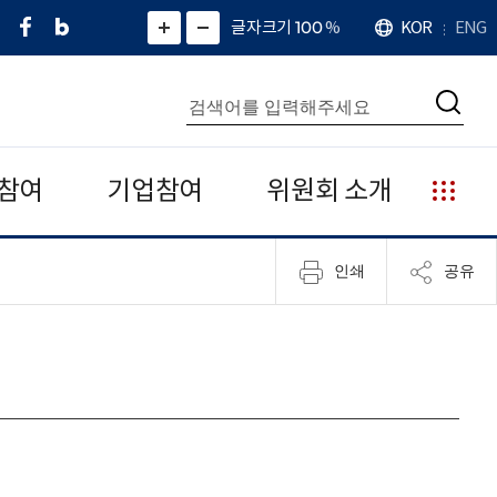
페
네
X
확
글자크기 100
%
KOR
ENG
언
화
화
이
이
(
대
어
면
면
스
버
트
수
확
축
북
블
위
대
통
소
치
검
로
터
합
색
그
)
검
색
참여
기업참여
위원회 소개
누
리
집
인쇄
공유
안
내