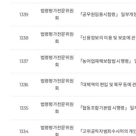
법령평가전문위원
1339
「공무원임용시험령」 일부개정안
회
법령평가전문위원
1338
「신용정보의 이용 및 보호에 관
회
법령평가전문위원
1337
「농어업재해보험법 시행령」 일
회
법령평가전문위원
1336
「대체역의 편입 및 복무 등에 
회
법령평가전문위원
1335
「협동조합기본법 시행령」 일
회
법령평가전문위원
1334
「고위공직자범죄수사처의 개인정
회