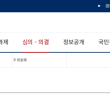
유
인
튜
스
브
타
그
램
과제
심의 · 의결
정보공개
국민
"접기,펼치기"
구 위원회