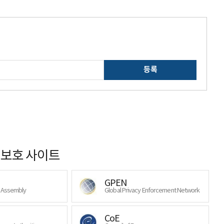
등록
보호 사이트
GPEN
y Assembly
Global Privacy Enforcement Network
CoE