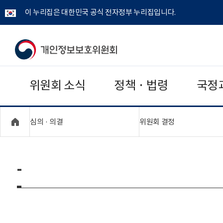
이 누리집은 대한민국 공식 전자정부 누리집입니다.
개
인
위원회 소식
정책 · 법령
국정
정
보
"접기,펼치기"
"접기,펼치기"
심의 · 의결
위원회 결정
보
호
-
위
원