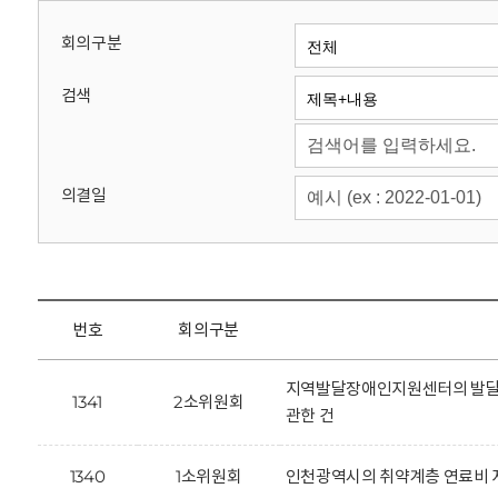
회
회의구분
검색
의결일
번호
회의구분
지역발달장애인지원센터의 발달장
1341
2소위원회
관한 건
1340
1소위원회
인천광역시의 취약계층 연료비 지