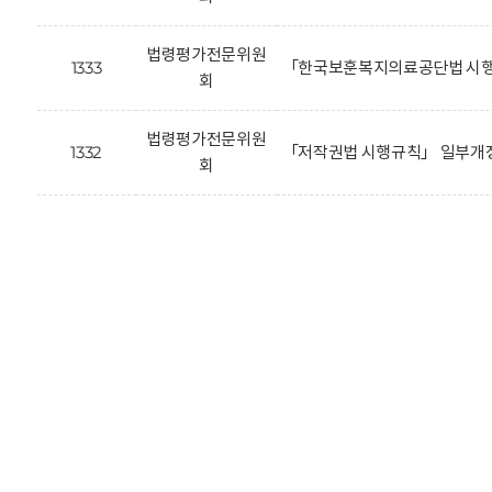
법령평가전문위원
1333
「한국보훈복지의료공단법 시행
회
법령평가전문위원
1332
「저작권법 시행규칙」 일부개정
회