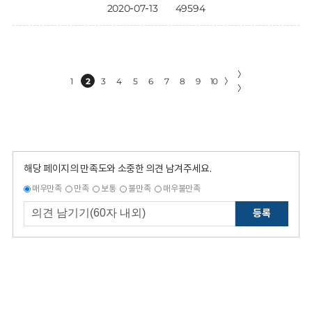
2020-07-13
49594
〉
1
2
3
4
5
6
7
8
9
10
〉
〉
해당 페이지의 만족도와 소중한 의견 남겨주세요.
매우만족
만족
보통
불만족
매우불만족
등록