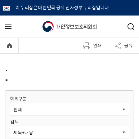
이 누리집은 대한민국 공식 전자정부 누리집입니다.
개
메
검
뉴
색
인
열
인쇄
공유
기
정
보
-
보
호
회의구분
위
검색
원