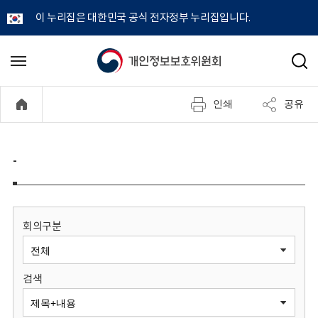
이 누리집은 대한민국 공식 전자정부 누리집입니다.
개
메
검
뉴
색
인
열
인쇄
공유
기
정
보
-
보
호
회의구분
위
검색
원