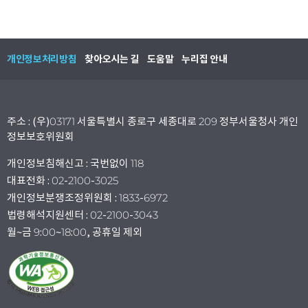
개인정보처리방침
찾아오시는 길
도움말
누리집 안내
주소 : (우)03171 서울특별시 종로구 세종대로 209 정부서울청사 개인
정보보호위원회
개인정보침해신고 : 국번없이 118
대표전화 : 02-2100-3025
개인정보분쟁조정위원회 : 1833-6972
법령해석지원센터 : 02-2100-3043
월~금 9:00~18:00, 공휴일 제외