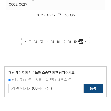
0005, 0027)
2025-07-23
36095
〈
〉
〈
11
12
13
14
15
16
17
18
19
20
〉
〈
〉
해당 페이지의 만족도와 소중한 의견 남겨주세요.
매우만족
만족
보통
불만족
매우불만족
등록