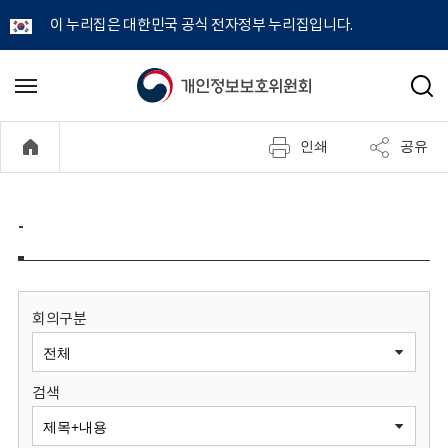
이 누리집은 대한민국 공식 전자정부 누리집입니다.
개
메
검
뉴
색
인
열
인쇄
공유
기
정
보
-
보
호
회의구분
위
검색
원