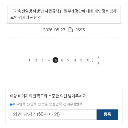
「가축전염병 예방법 시행규칙」 일부개정안에 대한 개인정보 침해
요인 평가에 관한 건
2026-05-27
1693
〉
1
2
3
4
5
6
7
8
9
10
〉
〉
해당 페이지의 만족도와 소중한 의견 남겨주세요.
매우만족
만족
보통
불만족
매우불만족
등록