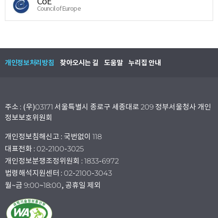
CoE
Council of Europe
개인정보처리방침
찾아오시는 길
도움말
누리집 안내
주소 : (우)03171 서울특별시 종로구 세종대로 209 정부서울청사 개인
정보보호위원회
개인정보침해신고 : 국번없이 118
대표전화 : 02-2100-3025
개인정보분쟁조정위원회 : 1833-6972
법령해석지원센터 : 02-2100-3043
월~금 9:00~18:00, 공휴일 제외