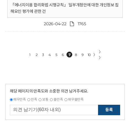
「에너지이용 합리화법 시행규칙」 일부개정안에 대한 개인정보 침
해요인 평가에 관한 건
2026-04-22
1765
〉
1
2
3
4
5
6
7
8
9
10
〉
〉
해당 페이지의 만족도와 소중한 의견 남겨주세요.
매우만족
만족
보통
불만족
매우불만족
등록