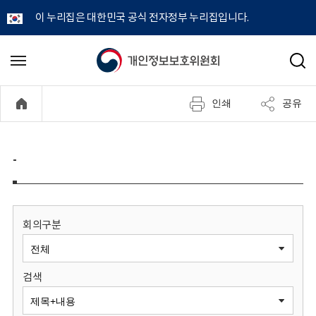
이 누리집은 대한민국 공식 전자정부 누리집입니다.
개
메
검
뉴
색
인
열
인쇄
공유
기
정
보
-
보
호
회의구분
위
검색
원