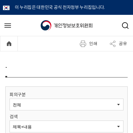
이 누리집은 대한민국 공식 전자정부 누리집입니다.
개
메
검
뉴
색
인
열
인쇄
공유
기
정
보
-
보
호
회의구분
위
검색
원