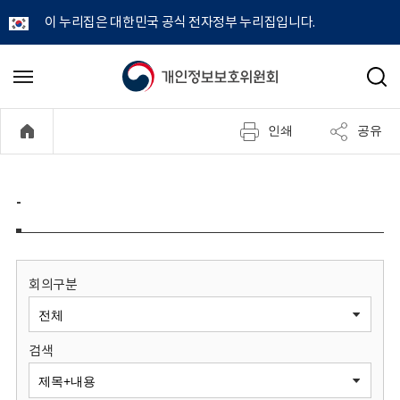
이 누리집은 대한민국 공식 전자정부 누리집입니다.
개
메
검
뉴
색
인
열
인쇄
공유
기
정
보
-
보
호
회의구분
위
검색
원