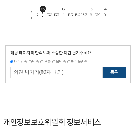
13
13
13
14
〈
〈
1
132
133
4
135
136
137
8
139
0
〈
해당 페이지의 만족도와 소중한 의견 남겨주세요.
매우만족
만족
보통
불만족
매우불만족
등록
개인정보보호위원회 정보서비스