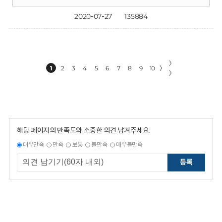
2020-07-27
135884
〉
1
2
3
4
5
6
7
8
9
10
〉
〉
해당 페이지의 만족도와 소중한 의견 남겨주세요.
매우만족
만족
보통
불만족
매우불만족
등록