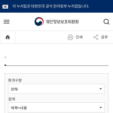
이 누리집은 대한민국 공식 전자정부 누리집입니다.
개
메
검
뉴
색
인
열
인쇄
공유
기
정
보
-
보
호
회의구분
위
검색
원