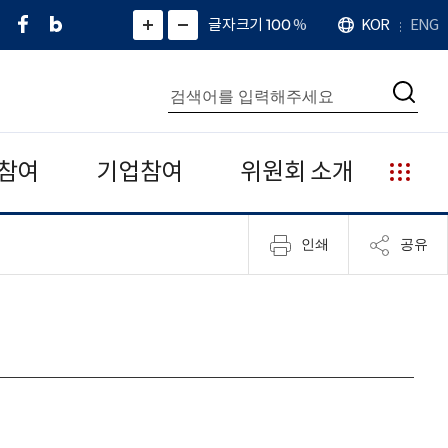
페
네
X
확
글자크기 100
%
KOR
ENG
언
화
화
이
이
(
대
어
면
면
스
버
트
수
확
축
북
블
위
대
통
소
치
검
로
터
합
색
그
)
검
색
참여
기업참여
위원회 소개
누
리
집
인쇄
공유
안
내