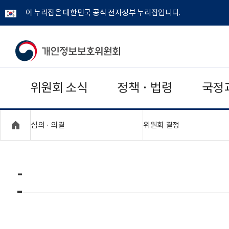
이 누리집은 대한민국 공식 전자정부 누리집입니다.
개
인
위원회 소식
정책 · 법령
국정
정
보
"접기,펼치기"
"접기,펼치기"
심의 · 의결
위원회 결정
보
호
-
위
원