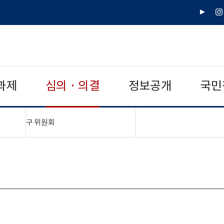
유
인
튜
스
브
타
그
램
과제
심의 · 의결
정보공개
국민
"접기,펼치기"
구 위원회