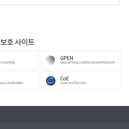
보호 사이트
GPEN
y Assembly
Global Privacy Enforcement Network
CoE
ivacy Authorities
Council of Europe