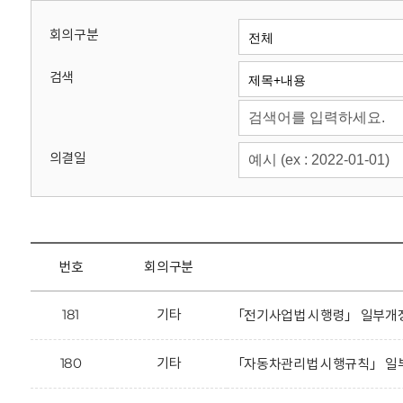
회
회의구분
검색
의결일
번호
회의구분
181
기타
「전기사업법 시행령」 일부개정
180
기타
「자동차관리법 시행규칙」 일부