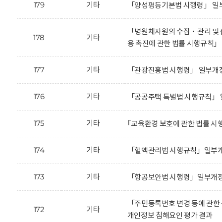
179
기타
「양성평등기본법 시행령」 일부
「병원체자원의 수집‧관리 및 활
178
기타
용 촉진에 관한 법률 시행규칙
177
기타
「관광진흥법 시행령」 일부개정
176
기타
「공공주택 특별법 시행규칙」 
175
기타
｢교육환경 보호에 관한 법률 시
174
기타
「혈액관리법 시행규칙」일부개정
173
기타
「항공보안법 시행령」일부개정안
「주민등록번호 변경 등에 관한
172
기타
개인정보 침해요인 평가 결과