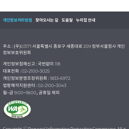
개인정보처리방침
찾아오시는 길
도움말
누리집 안내
주소 : (우)03171 서울특별시 종로구 세종대로 209 정부서울청사 개인
정보보호위원회
개인정보침해신고 : 국번없이 118
대표전화 : 02-2100-3025
개인정보분쟁조정위원회 : 1833-6972
법령해석지원센터 : 02-2100-3043
월~금 9:00~18:00, 공휴일 제외
Copyright ⓒ Personal Information Protection Commission. All ri