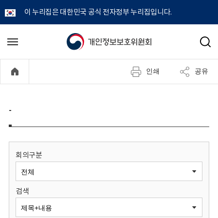
이 누리집은 대한민국 공식 전자정부 누리집입니다.
개
메
검
뉴
색
인
열
인쇄
공유
기
정
보
-
보
호
회의구분
위
검색
원