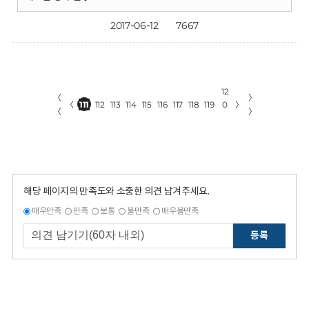
2017-06-12
7667
12
〈
〉
〈
111
112
113
114
115
116
117
118
119
0
〉
〈
〉
해당 페이지의 만족도와 소중한 의견 남겨주세요.
매우만족
만족
보통
불만족
매우불만족
등록