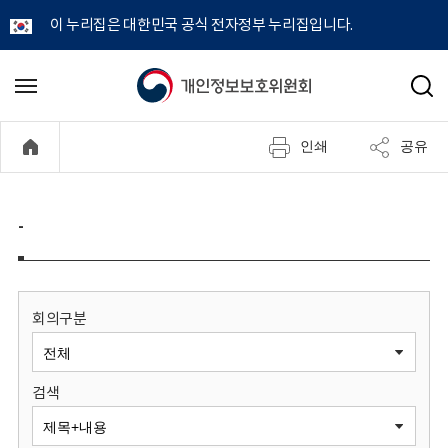
이 누리집은 대한민국 공식 전자정부 누리집입니다.
개
메
검
뉴
색
인
열
인쇄
공유
기
정
보
-
보
호
회의구분
위
검색
원