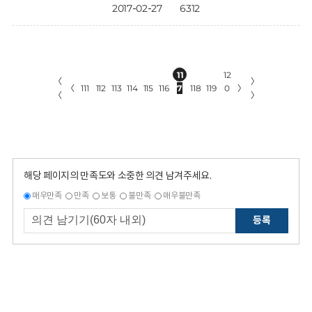
2017-02-27
6312
11
12
〈
〉
〈
111
112
113
114
115
116
7
118
119
0
〉
〈
〉
해당 페이지의 만족도와 소중한 의견 남겨주세요.
매우만족
만족
보통
불만족
매우불만족
등록