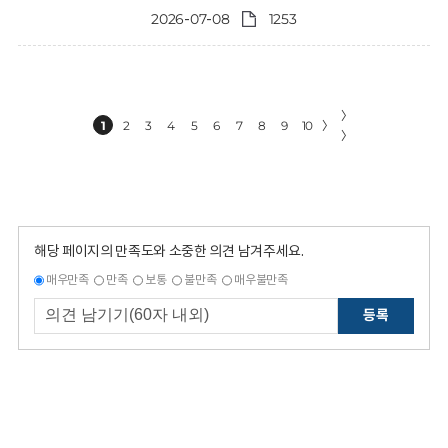
2026-07-08
1253
〉
1
2
3
4
5
6
7
8
9
10
〉
〉
해당 페이지의 만족도와 소중한 의견 남겨주세요.
매우만족
만족
보통
불만족
매우불만족
등록