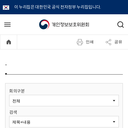
이 누리집은 대한민국 공식 전자정부 누리집입니다.
개
메
검
뉴
색
인
열
인쇄
공유
기
정
보
-
보
호
회의구분
위
검색
원