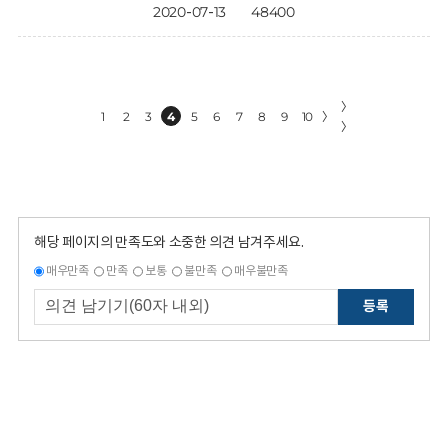
2020-07-13
48400
〉
1
2
3
4
5
6
7
8
9
10
〉
〉
해당 페이지의 만족도와 소중한 의견 남겨주세요.
매우만족
만족
보통
불만족
매우불만족
등록