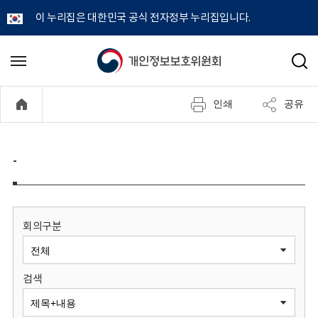
이 누리집은 대한민국 공식 전자정부 누리집입니다.
개
메
검
뉴
색
인
열
인쇄
공유
기
정
보
-
보
호
회의구분
위
검색
원