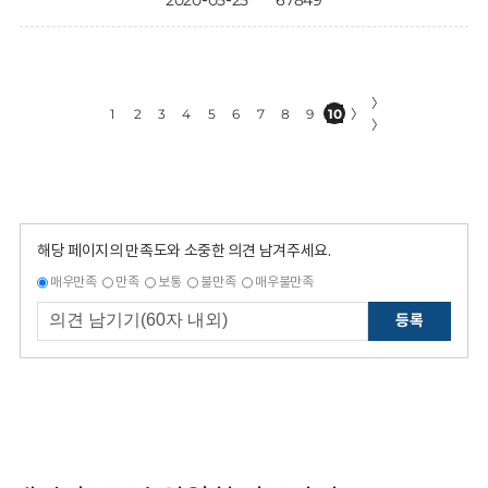
2020-05-25
67849
〉
1
2
3
4
5
6
7
8
9
10
〉
〉
해당 페이지의 만족도와 소중한 의견 남겨주세요.
매우만족
만족
보통
불만족
매우불만족
등록