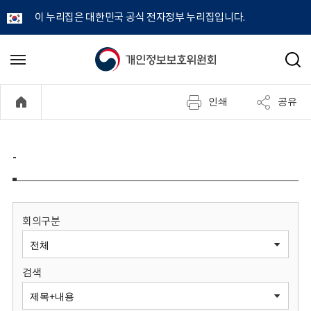
이 누리집은 대한민국 공식 전자정부 누리집입니다.
개
메
검
뉴
색
인
열
인쇄
공유
기
정
보
-
보
호
회의구분
위
검색
원