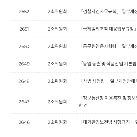
2652
2소위원회
「검찰사건사무규칙」 일부개정안
2651
2소위원회
「국제범죄조직 대응업무규정」 
2650
2소위원회
「공무원임용시험령」 일부개정안
2649
2소위원회
「농업 농촌 및 식품산업 기본법
2648
2소위원회
「상법 시행령」 일부개정안에 
「정보통신망 이용촉진 및 정보보
2647
2소위원회
한 건
2646
2소위원회
「대기환경보전법 시행규칙」 일