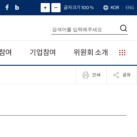
페
네
X
확
글자크기 100
%
KOR
ENG
언
화
화
이
이
(
대
어
면
면
스
버
트
수
확
축
북
블
위
대
통
소
치
검
로
터
합
색
그
)
검
색
참여
기업참여
위원회 소개
누
리
집
인쇄
공유
안
내