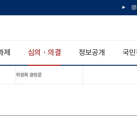
유
인
튜
스
브
타
그
램
과제
심의 · 의결
정보공개
국민
"접기,펼치기"
위원회 결정문