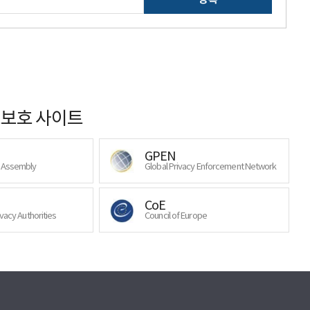
보호 사이트
GPEN
y Assembly
Global Privacy Enforcement Network
CoE
ivacy Authorities
Council of Europe