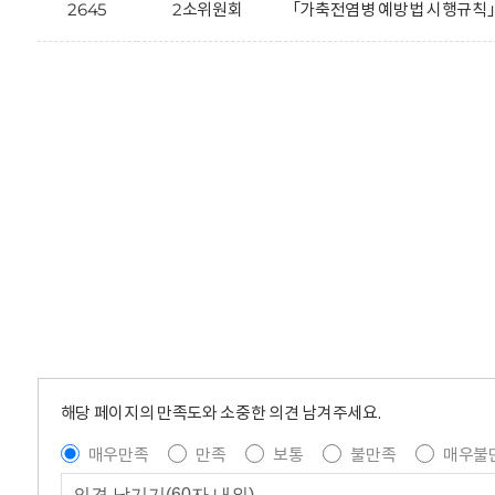
2645
2소위원회
「가축전염병 예방법 시행규칙」
해당 페이지의 만족도와 소중한 의견 남겨주세요.
매우만족
만족
보통
불만족
매우불