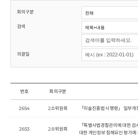
회
회의구분
검색
의결일
번호
회의구분
2654
2소위원회
「미술진흥법 시행령」 일부개정
「특별사법경찰관리에 대한 검사
2653
2소위원회
대한 개인정보 침해요인 평가에 