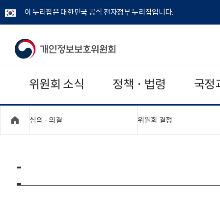
이 누리집은 대한민국 공식 전자정부 누리집입니다.
개
인
위원회 소식
정책 · 법령
국정
정
보
"접기,펼치기"
"접기,펼치기"
심의 · 의결
위원회 결정
보
호
-
위
원