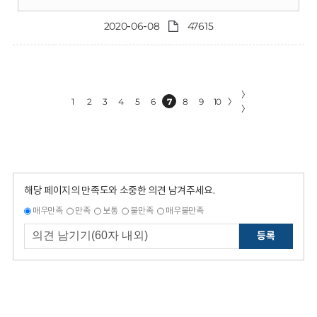
2020-06-08
47615
〉
1
2
3
4
5
6
7
8
9
10
〉
〉
해당 페이지의 만족도와 소중한 의견 남겨주세요.
매우만족
만족
보통
불만족
매우불만족
등록