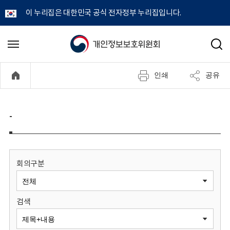
이 누리집은 대한민국 공식 전자정부 누리집입니다.
개
메
검
뉴
색
인
열
인쇄
공유
기
정
보
-
보
호
회의구분
위
검색
원