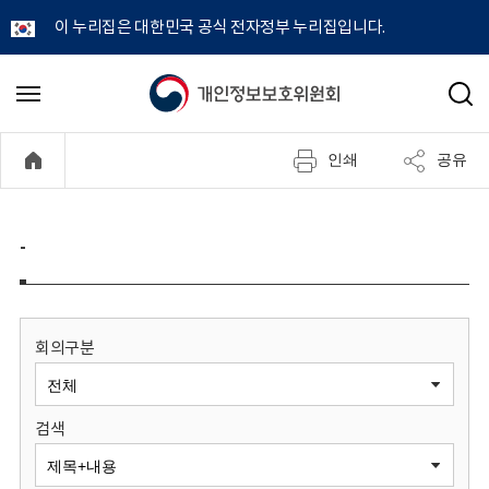
이 누리집은 대한민국 공식 전자정부 누리집입니다.
개
메
검
뉴
색
인
열
인쇄
공유
기
정
보
-
보
호
회의구분
위
검색
원