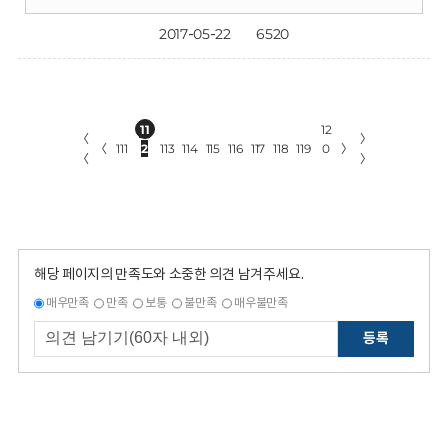
2017-05-22
6520
11
12
〈
〉
〈
111
2
113
114
115
116
117
118
119
0
〉
〈
〉
해당 페이지의 만족도와 소중한 의견 남겨주세요.
매우만족
만족
보통
불만족
매우불만족
등록