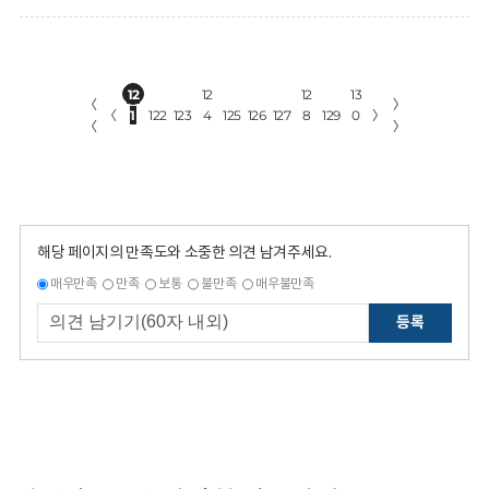
12
12
12
13
〈
〉
〈
1
122
123
4
125
126
127
8
129
0
〉
〈
〉
해당 페이지의 만족도와 소중한 의견 남겨주세요.
매우만족
만족
보통
불만족
매우불만족
등록