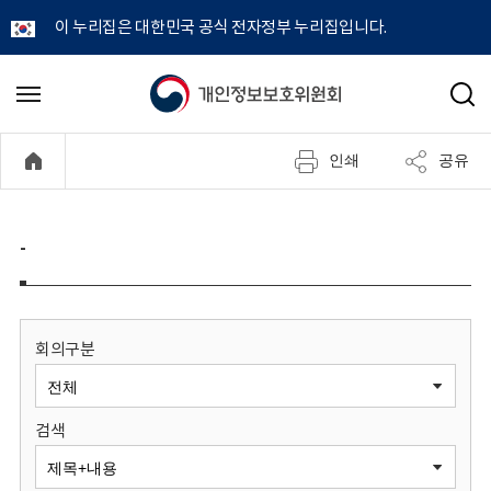
이 누리집은 대한민국 공식 전자정부 누리집입니다.
개
메
검
뉴
색
인
열
인쇄
공유
기
정
보
-
보
호
회의구분
위
검색
원