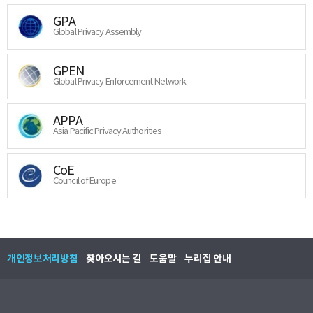
GPA
Global Privacy Assembly
GPEN
Global Privacy Enforcement Network
APPA
Asia Pacific Privacy Authorities
CoE
Council of Europe
개인정보처리방침
찾아오시는 길
도움말
누리집 안내