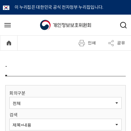
이 누리집은 대한민국 공식 전자정부 누리집입니다.
개
메
검
뉴
색
인
열
인쇄
공유
기
정
보
-
보
호
회의구분
위
검색
원