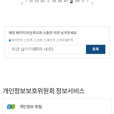
〈
121
122
123
4
125
126
127
8
129
0
〉
〈
〉
해당 페이지의 만족도와 소중한 의견 남겨주세요.
매우만족
만족
보통
불만족
매우불만족
등록
개인정보보호위원회 정보서비스
개인정보 포털