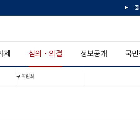
유
인
튜
스
브
타
그
램
과제
심의 · 의결
정보공개
국민
"접기,펼치기"
구 위원회