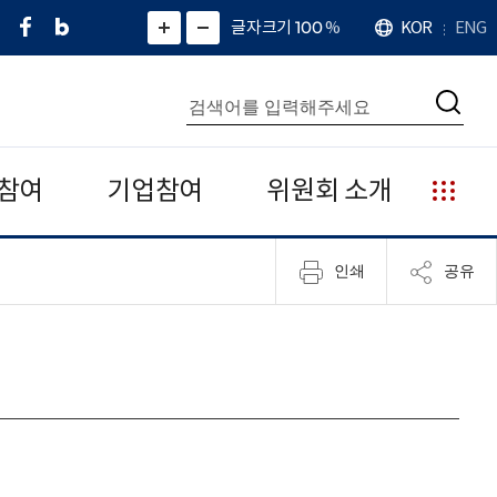
페
네
X
확
글자크기 100
%
KOR
ENG
언
화
화
이
이
(
대
어
면
면
스
버
트
수
확
축
북
블
위
대
통
소
치
검
로
터
합
색
그
)
검
색
참여
기업참여
위원회 소개
누
리
집
인쇄
공유
안
내