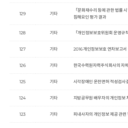
「문화재수리 등에 관한 법률 
129
기타
침해요인 평가 결과
128
기타
「개인정보보호위원회 운영규칙
127
기타
2016 개인정보보호 연차보고서 
126
기타
한국수력원자력주식회사의 자체감
125
기타
시각장애인 운전면허 적성검사결과
124
기타
지방공무원 배우자의 개인정보 
123
기타
피내사자의 개인정보 제공 관련 