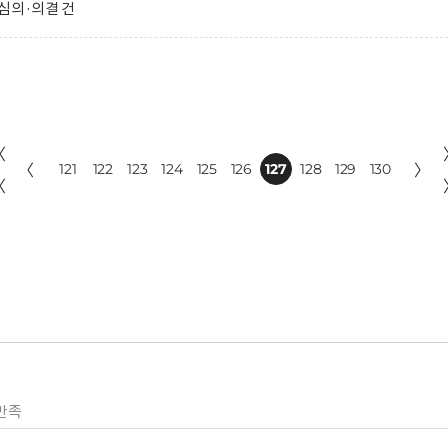
심의·의결 건
〈
〈
121
122
123
124
125
126
127
128
129
130
〉
〈
만족