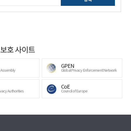
보호 사이트
GPEN
y Assembly
Global Privacy Enforcement Network
CoE
ivacy Authorities
Council of Europe