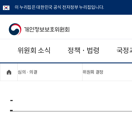
이 누리집은 대한민국 공식 전자정부 누리집입니다.
개
인
위원회 소식
정책 · 법령
국정
정
보
"접기,펼치기"
"접기,펼치기"
심의 · 의결
위원회 결정
보
호
-
위
원