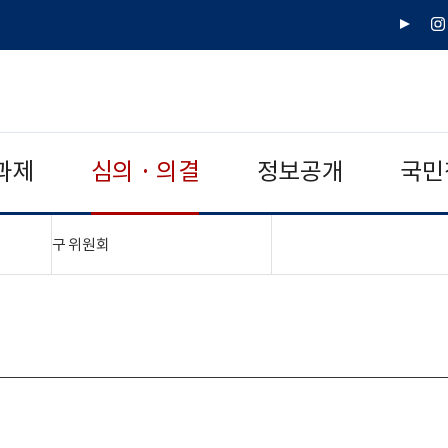
유
인
튜
스
브
타
그
램
과제
심의 · 의결
정보공개
국민
"접기,펼치기"
구 위원회