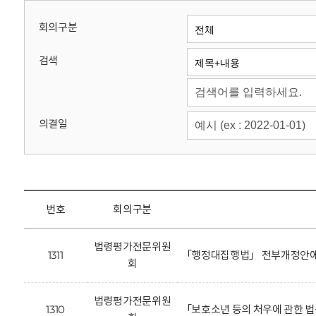
회
회의구분
검색
의결일
번호
회의구분
법령평가전문위원
1311
「행정대집행법」 전부개정안에 
회
법령평가전문위원
1310
「보호소년 등의 처우에 관한 법