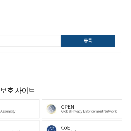
등록
보호 사이트
GPEN
y Assembly
Global Privacy Enforcement Network
CoE