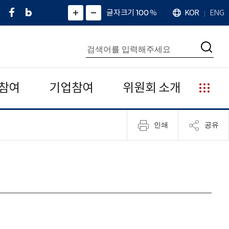
페
네
X
확
글자크기 100
%
KOR
ENG
언
화
화
이
이
(
대
어
면
면
스
버
트
수
확
축
북
블
위
대
통
소
치
검
로
터
합
색
그
)
검
색
참여
기업참여
위원회 소개
누
리
집
인쇄
공유
안
내