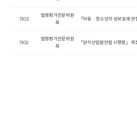
법령평가전문위원
1303
「아동ㆍ청소년의 성보호에 관한
회
법령평가전문위원
1302
「양식산업발전법 시행령」 제정
회