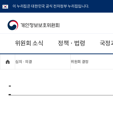
이 누리집은 대한민국 공식 전자정부 누리집입니다.
개
인
위원회 소식
정책 · 법령
국정
정
보
"접기,펼치기"
"접기,펼치기"
심의 · 의결
위원회 결정
보
호
-
위
원