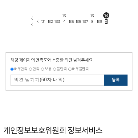
13
13
14
〈
〈
131
132
133
4
135
136
137
8
139
0
〈
해당 페이지의 만족도와 소중한 의견 남겨주세요.
매우만족
만족
보통
불만족
매우불만족
등록
개인정보보호위원회 정보서비스