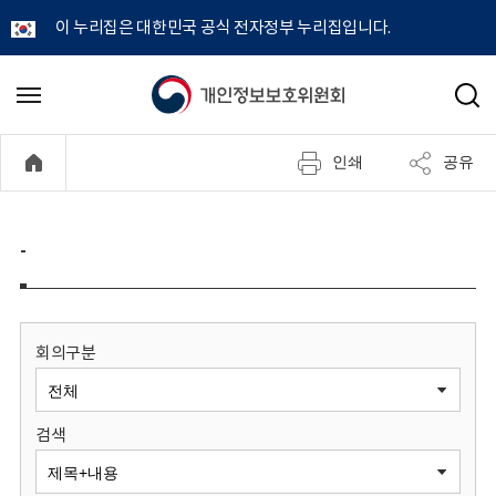
이 누리집은 대한민국 공식 전자정부 누리집입니다.
개
메
검
뉴
색
인
열
인쇄
공유
기
정
보
-
보
호
회의구분
위
검색
원