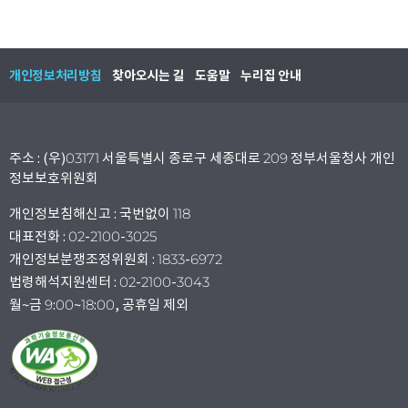
개인정보처리방침
찾아오시는 길
도움말
누리집 안내
주소 : (우)03171 서울특별시 종로구 세종대로 209 정부서울청사 개인
정보보호위원회
개인정보침해신고 : 국번없이 118
대표전화 : 02-2100-3025
개인정보분쟁조정위원회 : 1833-6972
법령해석지원센터 : 02-2100-3043
월~금 9:00~18:00, 공휴일 제외