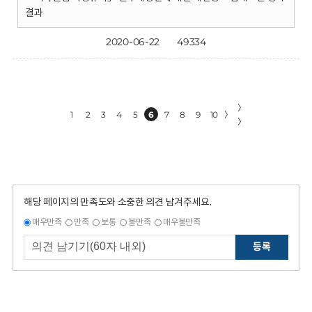
결과
2020-06-22
49334
〉
1
2
3
4
5
6
7
8
9
10
〉
〉
해당 페이지의 만족도와 소중한 의견 남겨주세요.
매우만족
만족
보통
불만족
매우불만족
등록