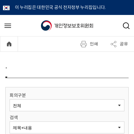
이 누리집은 대한민국 공식 전자정부 누리집입니다.
개
메
검
뉴
색
인
열
인쇄
공유
기
정
보
-
보
호
회의구분
위
검색
원