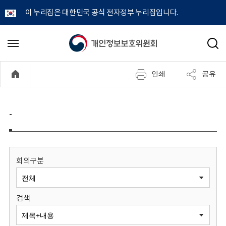
이 누리집은 대한민국 공식 전자정부 누리집입니다.
개
메
검
뉴
색
인
열
인쇄
공유
기
정
보
-
보
호
회의구분
위
검색
원