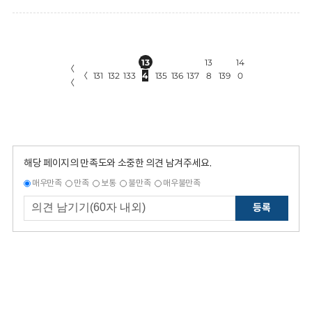
13
13
14
〈
〈
131
132
133
4
135
136
137
8
139
0
〈
해당 페이지의 만족도와 소중한 의견 남겨주세요.
매우만족
만족
보통
불만족
매우불만족
등록