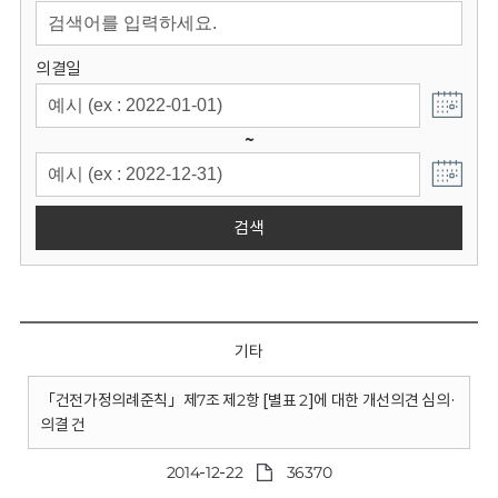
회
의결일
~
검색
기타
「건전가정의례준칙」제7조 제2항 [별표 2]에 대한 개선의견 심의·
의결 건
2014-12-22
36370