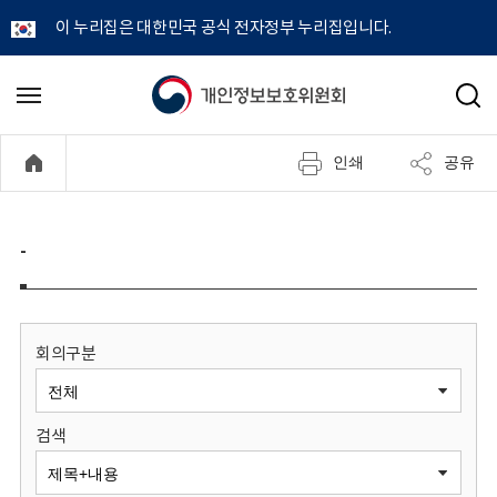
이 누리집은 대한민국 공식 전자정부 누리집입니다.
개
메
검
뉴
색
인
열
인쇄
공유
기
정
보
-
보
호
회의구분
위
검색
원