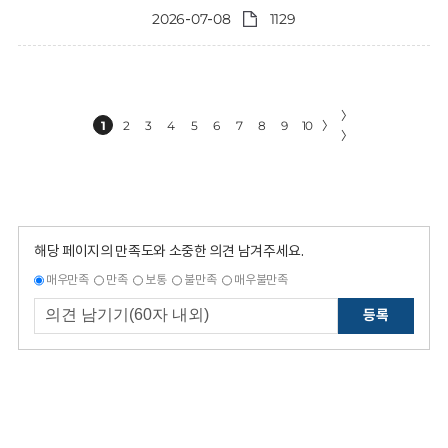
2026-07-08
1129
〉
1
2
3
4
5
6
7
8
9
10
〉
〉
해당 페이지의 만족도와 소중한 의견 남겨주세요.
매우만족
만족
보통
불만족
매우불만족
등록