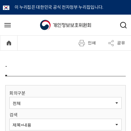
이 누리집은 대한민국 공식 전자정부 누리집입니다.
개
메
검
뉴
색
인
열
인쇄
공유
기
정
보
-
보
호
회의구분
위
검색
원