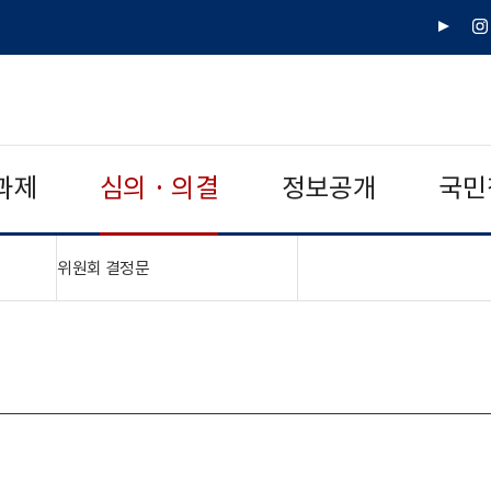
유
인
튜
스
브
타
그
램
과제
심의 · 의결
정보공개
국민
"접기,펼치기"
위원회 결정문