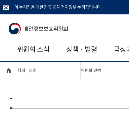
이 누리집은 대한민국 공식 전자정부 누리집입니다.
개
인
위원회 소식
정책 · 법령
국정
정
보
"접기,펼치기"
"접기,펼치기"
심의 · 의결
위원회 결정
보
호
-
위
원