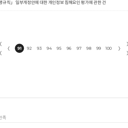
행규칙」 일부개정안에 대한 개인정보 침해요인 평가에 관한 건
〈
〈
91
92
93
94
95
96
97
98
99
100
〉
〈
만족