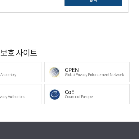
보호 사이트
GPEN
y Assembly
Global Privacy Enforcement Network
CoE
ivacy Authorities
Council of Europe