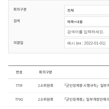
회
회의구분
검색
의결일
번호
회의구분
1791
2소위원회
「군인징계령 시행규칙」일부개정
1790
2소위원회
「군인징계령」일부개정안에 대한