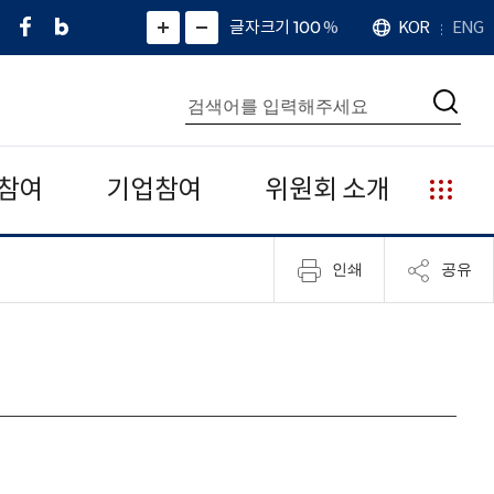
페
네
X
확
글자크기 100
%
KOR
ENG
언
화
화
이
이
(
대
어
면
면
스
버
트
수
확
축
북
블
위
대
통
소
치
검
로
터
합
색
그
)
검
색
참여
기업참여
위원회 소개
누
리
집
인쇄
공유
안
내