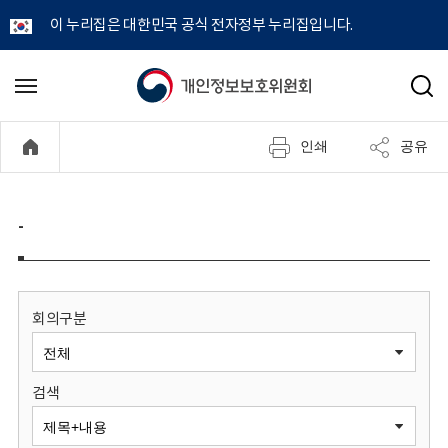
이 누리집은 대한민국 공식 전자정부 누리집입니다.
개
메
검
뉴
색
인
열
인쇄
공유
기
정
보
-
보
호
회의구분
위
검색
원