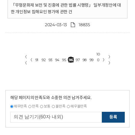
「무형문화재 보전 및 진흥에 관한 법률 시행령」 일부개정안에 대
한 개인정보 침해요인 평가에 관한 건
2024-03-13
18835
10
〈
〉
〈
91
92
93
94
95
96
97
98
99
0
〉
〈
〉
해당 페이지의 만족도와 소중한 의견 남겨주세요.
매우만족
만족
보통
불만족
매우불만족
등록