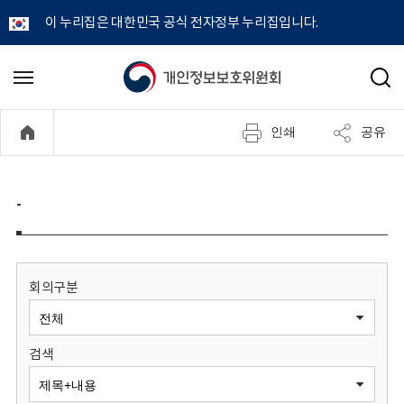
이 누리집은 대한민국 공식 전자정부 누리집입니다.
개
메
검
뉴
색
인
열
인쇄
공유
기
정
보
-
보
호
회의구분
위
검색
원