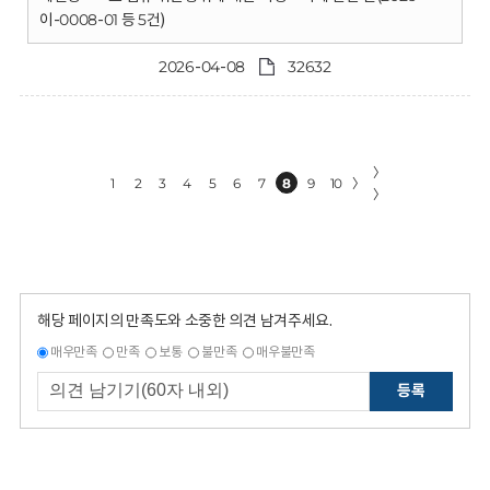
이-0008-01 등 5건)
2026-04-08
32632
〉
1
2
3
4
5
6
7
8
9
10
〉
〉
해당 페이지의 만족도와 소중한 의견 남겨주세요.
매우만족
만족
보통
불만족
매우불만족
등록