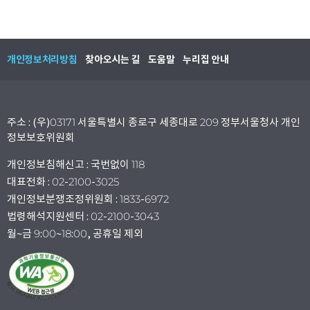
개인정보처리방침
찾아오시는 길
도움말
누리집 안내
주소 : (우)03171 서울특별시 종로구 세종대로 209 정부서울청사 개인
정보보호위원회
개인정보침해신고 : 국번없이 118
대표전화 : 02-2100-3025
개인정보분쟁조정위원회 : 1833-6972
법령해석지원센터 : 02-2100-3043
월~금 9:00~18:00, 공휴일 제외