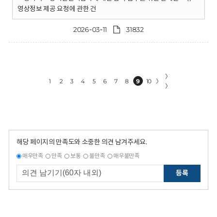
영상정보 제공 요청에 관한 건
2026-03-11
31832
〉
1
2
3
4
5
6
7
8
9
10
〉
〉
해당 페이지의 만족도와 소중한 의견 남겨주세요.
매우만족
만족
보통
불만족
매우불만족
등록