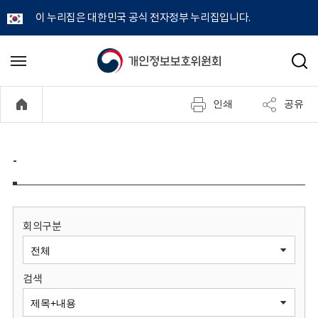
이 누리집은 대한민국 공식 전자정부 누리집입니다.
개
메
검
뉴
색
인
열
인쇄
공유
기
정
보
-
보
호
회의구분
위
검색
원