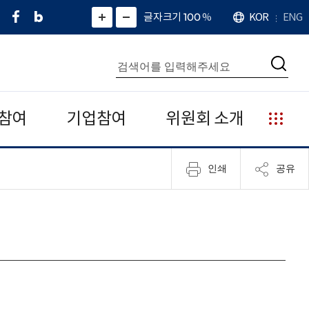
페
네
X
확
글자크기 100
%
KOR
ENG
언
화
화
이
이
(
대
어
면
면
스
버
트
수
확
축
북
블
위
대
통
소
치
검
로
터
합
색
그
)
검
색
참여
기업참여
위원회 소개
누
리
집
인쇄
공유
안
내