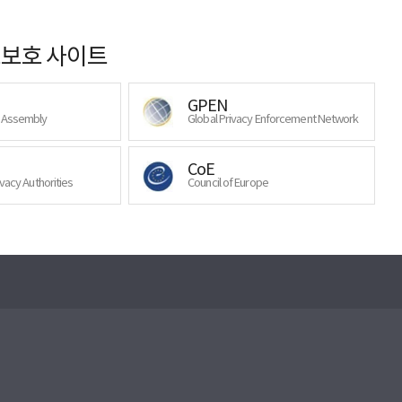
보호 사이트
GPEN
y Assembly
Global Privacy Enforcement Network
CoE
ivacy Authorities
Council of Europe