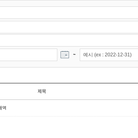
~
제목
내역