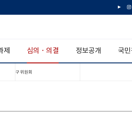
유
인
튜
스
브
타
그
램
과제
심의 · 의결
정보공개
국민
"접기,펼치기"
구 위원회