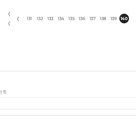
〈
〈
131
132
133
134
135
136
137
138
139
140
〈
만족