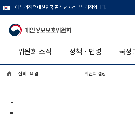
이 누리집은 대한민국 공식 전자정부 누리집입니다.
개
인
위원회 소식
정책 · 법령
국정
정
보
"접기,펼치기"
"접기,펼치기"
심의 · 의결
위원회 결정
보
호
-
위
원