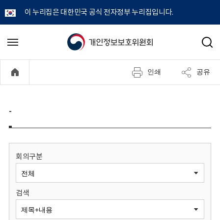
이 누리집은 대한민국 공식 전자정부 누리집입니다.
개
메
검
뉴
색
인
열
인쇄
공유
기
정
보
-
보
호
회의구분
위
검색
원