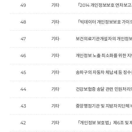
49
기타
「2014 개인정보보호 연차보고
48
기타
「빅데이터 개인정보보호 가이드
47
기타
보건의료기관개설자의 개인정보 
46
기타
개인정보 노출 최소화를 위한 지
45
기타
송파구의 자동차 체납세 등 징수를
44
기타
건강보험증 송달 관련 민원처리
43
기타
중앙행정기관 및 지방자치단체 
42
기타
「개인정보 보호법」제6조 및 제