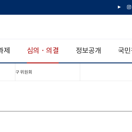
유
인
튜
스
브
타
그
램
과제
심의 · 의결
정보공개
국민
"접기,펼치기"
구 위원회