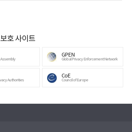
보호 사이트
GPEN
y Assembly
Global Privacy Enforcement Network
CoE
ivacy Authorities
Council of Europe