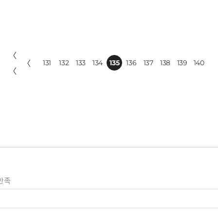
〈
〈
131
132
133
134
135
136
137
138
139
140
〈
만족