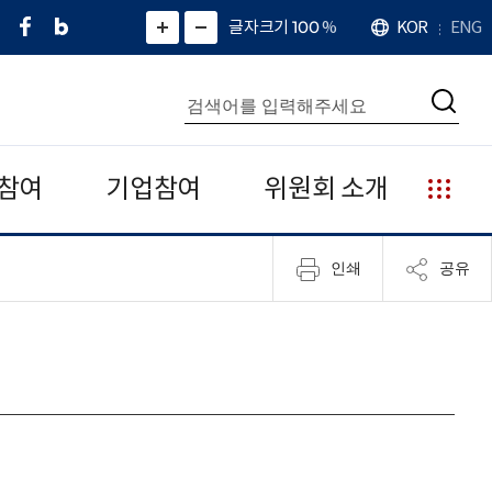
페
네
X
확
글자크기 100
%
KOR
ENG
언
화
화
이
이
(
대
어
면
면
스
버
트
수
확
축
북
블
위
대
통
소
치
검
로
터
합
색
그
)
검
색
참여
기업참여
위원회 소개
누
리
집
인쇄
공유
안
내