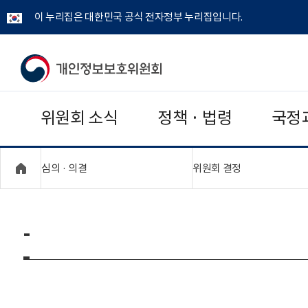
이 누리집은 대한민국 공식 전자정부 누리집입니다.
개
인
위원회 소식
정책 · 법령
국정
정
보
"접기,펼치기"
"접기,펼치기"
심의 · 의결
위원회 결정
보
호
-
위
원