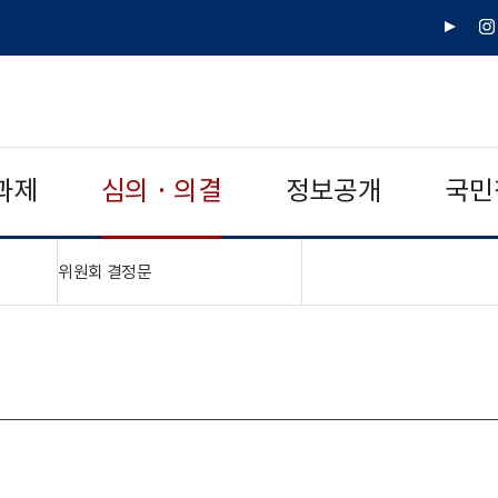
유
인
튜
스
브
타
그
램
과제
심의 · 의결
정보공개
국민
"접기,펼치기"
위원회 결정문