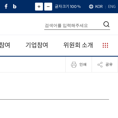
페
네
X
확
글자크기 100
%
KOR
ENG
언
화
화
이
이
(
대
어
면
면
스
버
트
수
확
축
북
블
위
대
통
소
치
검
로
터
합
색
그
)
검
색
참여
기업참여
위원회 소개
누
리
집
인쇄
공유
안
내