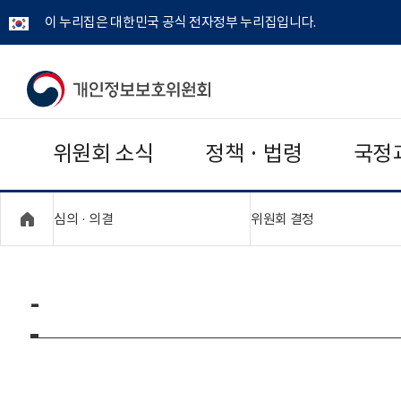
이 누리집은 대한민국 공식 전자정부 누리집입니다.
개
인
위원회 소식
정책 · 법령
국정
정
보
"접기,펼치기"
"접기,펼치기"
심의 · 의결
위원회 결정
보
호
-
위
원