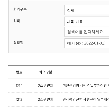
회
회의구분
검색
의결일
번호
회의구분
1214
2소위원회
석탄산업법 시행령 일부개정안 
1213
2소위원회
원자력안전법 시행규칙 일부개정