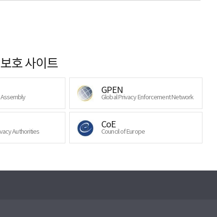
보호 사이트
GPEN
y Assembly
Global Privacy Enforcement Network
CoE
ivacy Authorities
Council of Europe