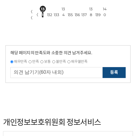
13
13
13
14
〈
〈
1
132
133
4
135
136
137
8
139
0
〈
해당 페이지의 만족도와 소중한 의견 남겨주세요.
매우만족
만족
보통
불만족
매우불만족
등록
개인정보보호위원회 정보서비스