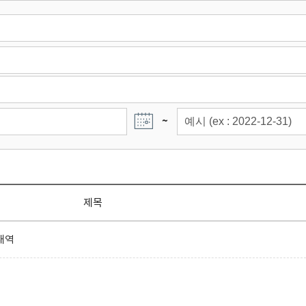
~
제목
내역