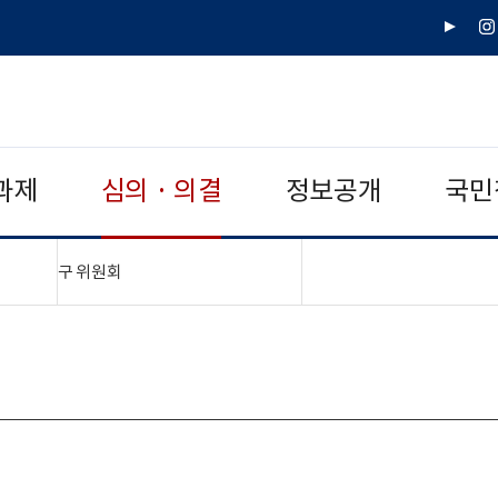
유
인
튜
스
브
타
그
램
과제
심의 · 의결
정보공개
국민
"접기,펼치기"
구 위원회