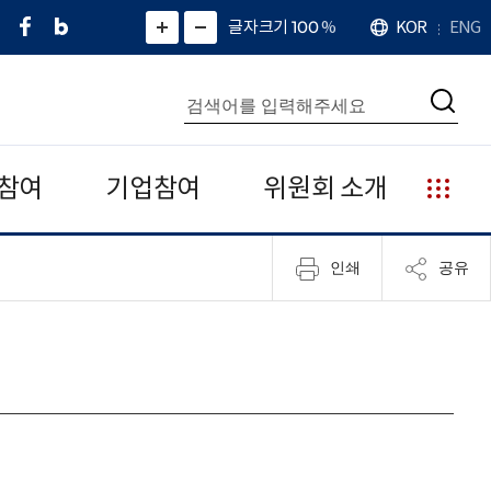
페
네
X
확
글자크기 100
%
KOR
ENG
언
화
화
이
이
(
대
어
면
면
스
버
트
수
확
축
북
블
위
대
통
소
치
검
로
터
합
색
그
)
검
색
참여
기업참여
위원회 소개
누
리
집
인쇄
공유
안
내