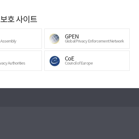
보호 사이트
GPEN
y Assembly
Global Privacy Enforcement Network
CoE
ivacy Authorities
Council of Europe