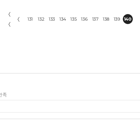
〈
〈
131
132
133
134
135
136
137
138
139
140
〈
만족