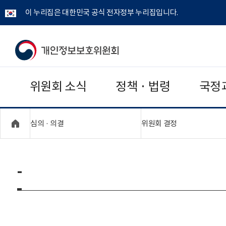
이 누리집은 대한민국 공식 전자정부 누리집입니다.
개
인
위원회 소식
정책 · 법령
국정
정
보
"접기,펼치기"
"접기,펼치기"
심의 · 의결
위원회 결정
보
호
-
위
원