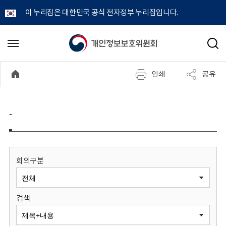
이 누리집은 대한민국 공식 전자정부 누리집입니다.
개
메
검
뉴
색
인
열
인쇄
공유
기
정
보
-
보
호
회의구분
위
검색
원