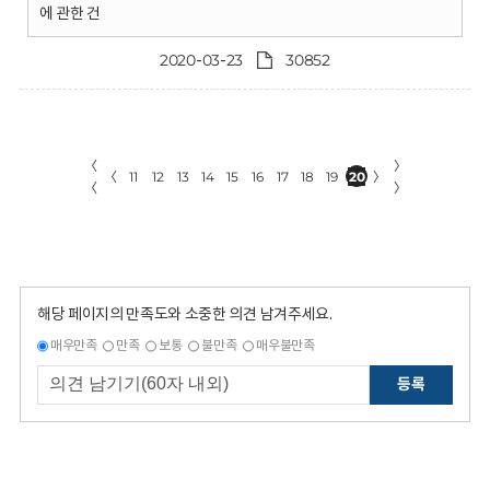
에 관한 건
2020-03-23
30852
〈
〉
〈
11
12
13
14
15
16
17
18
19
20
〉
〈
〉
해당 페이지의 만족도와 소중한 의견 남겨주세요.
매우만족
만족
보통
불만족
매우불만족
등록