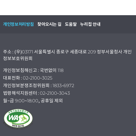
개인정보처리방침
찾아오시는 길
도움말
누리집 안내
주소 : (우)03171 서울특별시 종로구 세종대로 209 정부서울청사 개인
정보보호위원회
개인정보침해신고 : 국번없이 118
대표전화 : 02-2100-3025
개인정보분쟁조정위원회 : 1833-6972
법령해석지원센터 : 02-2100-3043
월~금 9:00~18:00, 공휴일 제외