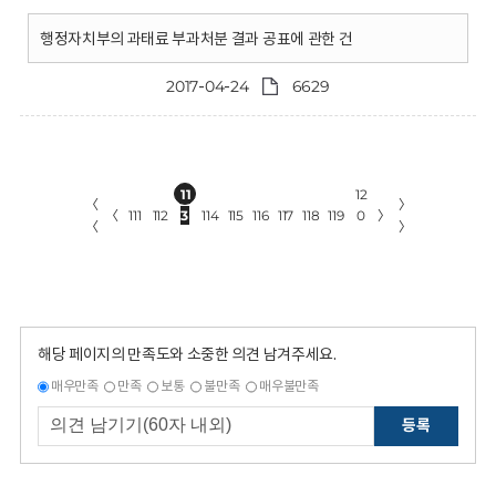
행정자치부의 과태료 부과처분 결과 공표에 관한 건
2017-04-24
6629
11
12
〈
〉
〈
111
112
3
114
115
116
117
118
119
0
〉
〈
〉
해당 페이지의 만족도와 소중한 의견 남겨주세요.
매우만족
만족
보통
불만족
매우불만족
등록