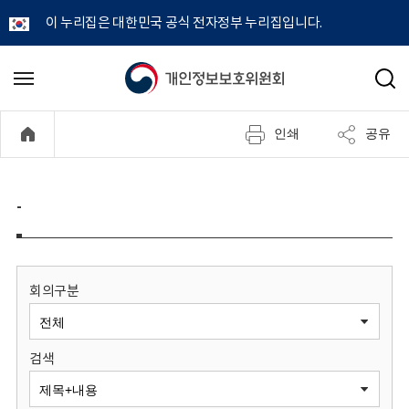
이 누리집은 대한민국 공식 전자정부 누리집입니다.
개
메
검
뉴
색
인
열
인쇄
공유
기
정
보
-
보
호
회의구분
위
검색
원