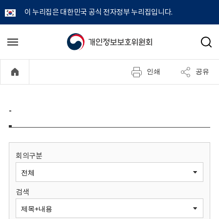
이 누리집은 대한민국 공식 전자정부 누리집입니다.
개
메
검
뉴
색
인
열
인쇄
공유
기
정
보
-
보
호
회의구분
위
검색
원