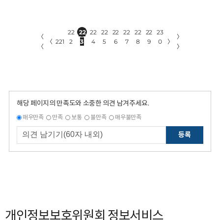
22
22
22
22
22
22
22
22
23
〈
〉
〈
221
2
3
4
5
6
7
8
9
0
〉
〈
〉
해당 페이지의 만족도와 소중한 의견 남겨주세요.
매우만족
만족
보통
불만족
매우불만족
등록
개인정보보호위원회 정보서비스